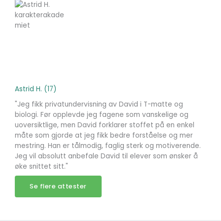
u
t
o
f
5
Astrid H. (17)
"Jeg fikk privatundervisning av David i T-matte og
biologi. Før opplevde jeg fagene som vanskelige og
uoversiktlige, men David forklarer stoffet på en enkel
måte som gjorde at jeg fikk bedre forståelse og mer
mestring. Han er tålmodig, faglig sterk og motiverende.
Jeg vil absolutt anbefale David til elever som ønsker å
øke snittet sitt."
Se flere attester