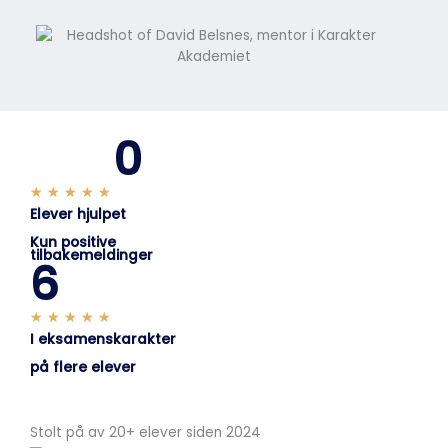
0
R
★
★
★
★
★
Elever hjulpet
a
t
Kun positive
tilbakemeldinger
e
6
d
5
R
★
★
★
★
★
o
I eksamenskarakter
a
u
t
t
på flere elever
e
o
d
f
5
5
Stolt på av 20+ elever siden 2024
o