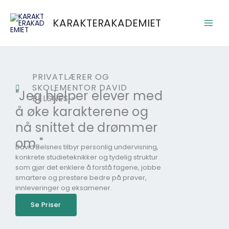
Skip
Main
to
KARAKTERAKADEMIET
Men
content
PRIVATLÆRER OG
SKOLEMENTOR DAVID
"Jeg hjelper elever med
BELSNES –
å øke karakterene og
nå snittet de drømmer
om."
David Belsnes tilbyr personlig undervisning,
konkrete studieteknikker og tydelig struktur
som gjør det enklere å forstå fagene, jobbe
smartere og prestere bedre på prøver,
innleveringer og eksamener.
Se Priser